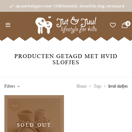
op werkdagen voor 13:00 besteld, dezelfde dag verstuurd
0
PRODUCTEN GETAGD MET HVID
SLOFJES
Filters
Home
Tags
hvid slofjes
SALE
SOLD OUT