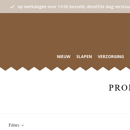
op werkdagen voor 13:00 besteld, dezelfde dag verstu
NIEUW
SLAPEN
VERZORGING
PRO
Filters