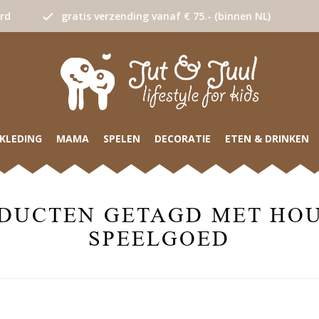
urd
gratis verzending vanaf € 75.- (binnen NL)
KLEDING
MAMA
SPELEN
DECORATIE
ETEN & DRINKEN
DUCTEN GETAGD MET HO
SPEELGOED