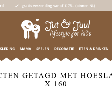
urd
gratis verzending vanaf € 75.- (binnen NL)
KLEDING
MAMA
SPELEN
DECORATIE
ETEN & DRINKEN
TEN GETAGD MET HOESL
X 160