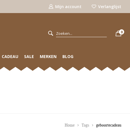
Mijn account
Verlanglijst
0
CADEAU
SALE
MERKEN
BLOG
Home
Tags
geboortecadeau