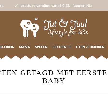
urd
gratis verzending vanaf € 75.- (binnen NL)
KLEDING
MAMA
SPELEN
DECORATIE
ETEN & DRINKEN
TEN GETAGD MET EERSTE
BABY