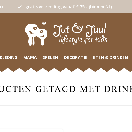
urd
gratis verzending vanaf € 75.- (binnen NL)
KLEDING
MAMA
SPELEN
DECORATIE
ETEN & DRINKEN
UCTEN GETAGD MET DRIN