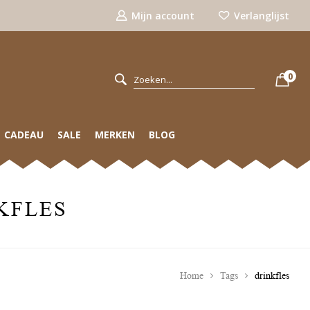
Mijn account
Verlanglijst
0
CADEAU
SALE
MERKEN
BLOG
KFLES
Home
Tags
drinkfles