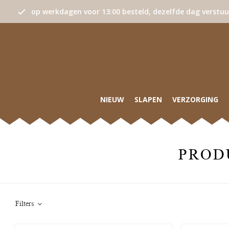
op werkdagen voor 13:00 besteld, dezelfde dag verstu
NIEUW
SLAPEN
VERZORGING
PROD
Filters