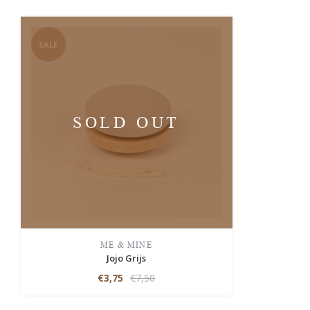
SALE
SOLD OUT
ME & MINE
Jojo Grijs
€3,75
€7,50