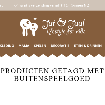
urd
gratis verzending vanaf € 75.- (binnen NL)
KLEDING
MAMA
SPELEN
DECORATIE
ETEN & DRINKEN
PRODUCTEN GETAGD MET
BUITENSPEELGOED