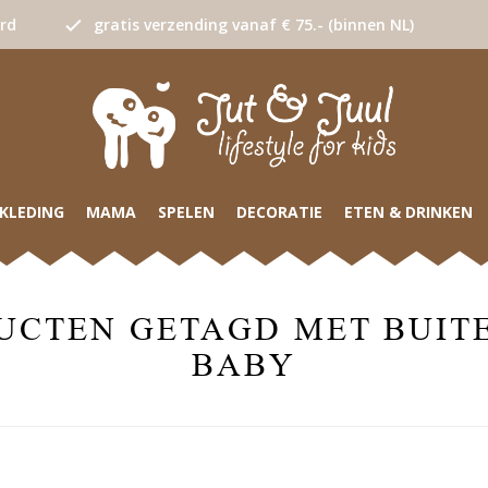
urd
gratis verzending vanaf € 75.- (binnen NL)
KLEDING
MAMA
SPELEN
DECORATIE
ETEN & DRINKEN
UCTEN GETAGD MET BUIT
BABY