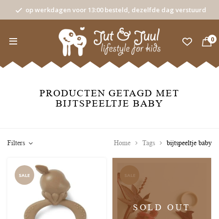
op werkdagen voor 13:00 besteld, dezelfde dag verstuurd
0
PRODUCTEN GETAGD MET
BIJTSPEELTJE BABY
Filters
Home
Tags
bijtspeeltje baby
SALE
SALE
SOLD OUT