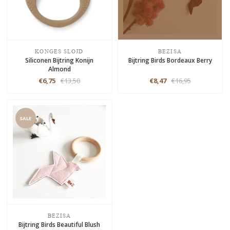
KONGES SLOJD
BEZISA
Siliconen Bijtring Konijn
Bijtring Birds Bordeaux Berry
Almond
€6,75
€13,50
€8,47
€16,95
SALE
BEZISA
Bijtring Birds Beautiful Blush