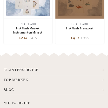
IN A FLASH
IN A FLASH
In A Flash Muziek
In A Flash Transport
Instrumenten Miniset
€2,47
€4,95
€4,97
€9,95
KLANTENSERVICE
TOP MERKEN
BLOG
NIEUWSBRIEF