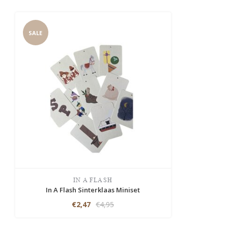
SALE
IN A FLASH
In A Flash Sinterklaas Miniset
€2,47
€4,95