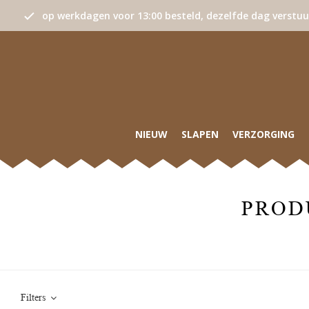
op werkdagen voor 13:00 besteld, dezelfde dag verstu
NIEUW
SLAPEN
VERZORGING
PROD
Filters