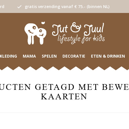
urd
gratis verzending vanaf € 75.- (binnen NL)
KLEDING
MAMA
SPELEN
DECORATIE
ETEN & DRINKEN
UCTEN GETAGD MET BEW
KAARTEN