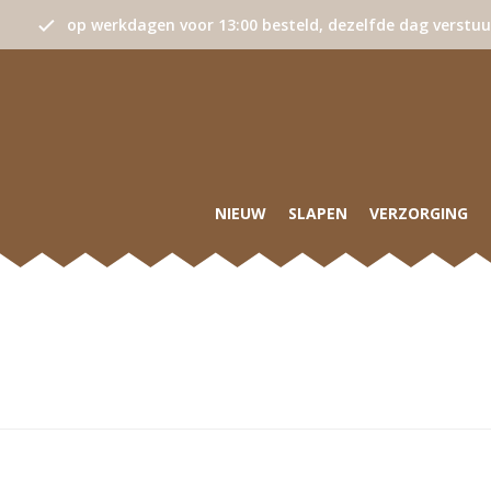
op werkdagen voor 13:00 besteld, dezelfde dag verstu
NIEUW
SLAPEN
VERZORGING