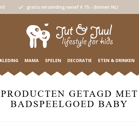
urd
gratis verzending vanaf € 75.- (binnen NL)
KLEDING
MAMA
SPELEN
DECORATIE
ETEN & DRINKEN
PRODUCTEN GETAGD MET
BADSPEELGOED BABY