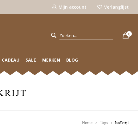
Mijn account
Verlanglijst
0
CADEAU
SALE
MERKEN
BLOG
KRIJT
Home
Tags
badkrijt