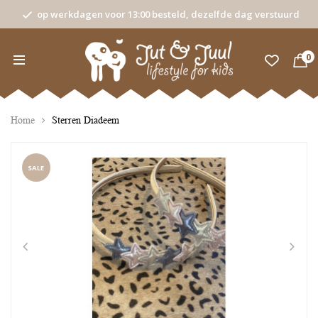
op werkdagen voor 13:00 besteld, dezelfde dag verstuurd
0
Home
Sterren Diadeem
SALE