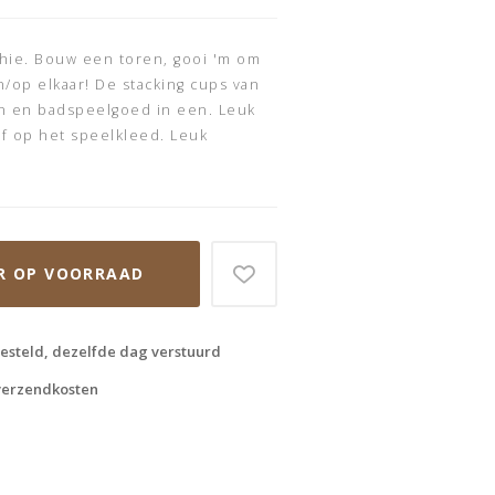
hie. Bouw een toren, gooi 'm om
/op elkaar! De stacking cups van
en en badspeelgoed in een. Leuk
f op het speelkleed. Leuk
R OP VOORRAAD
esteld, dezelfde dag verstuurd
 verzendkosten