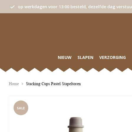
op werkdagen voor 13:00 besteld, dezelfde dag verstu
NIEUW
SLAPEN
VERZORGING
Home
Stacking Cups Pastel Stapeltoren
SALE