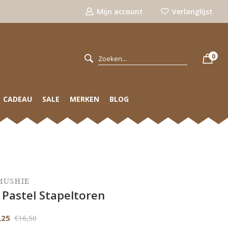
Mijn account
Verlanglijst
0
CADEAU
SALE
MERKEN
BLOG
MUSHIE
 Pastel Stapeltoren
,25
€16,50