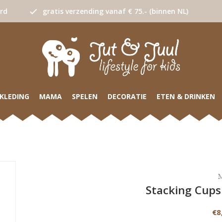
urd
gratis verzending vanaf € 75.- (binnen NL)
KLEDING
MAMA
SPELEN
DECORATIE
ETEN & DRINKEN
Stacking Cups
€8