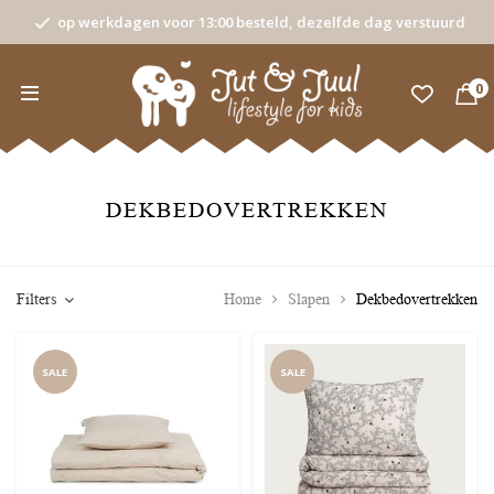
op werkdagen voor 13:00 besteld, dezelfde dag verstuurd
0
DEKBEDOVERTREKKEN
Filters
Home
Slapen
Dekbedovertrekken
SALE
SALE