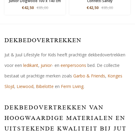
Junior Dogwood 100 x 140 cm
Confetti Sandy
€42,50
€85,00
€42,50
€85,00
DEKBEDOVERTREKKEN
Jut & Juul Lifestyle for Kids heeft prachtige dekbedovertrekken
voor een
ledikant
,
junior
- en
eenpersoons
bed. De collectie
bestaat uit prachtige merken zoals
Garbo & Friends
,
Konges
Slojd
,
Liewood
,
Bibelotte
en
Ferm Living
.
DEKBEDOVERTREKKEN VAN
HOOGWAARDIGE MATERIALEN EN
UITSTEKENDE KWALITEIT BIJ JUT