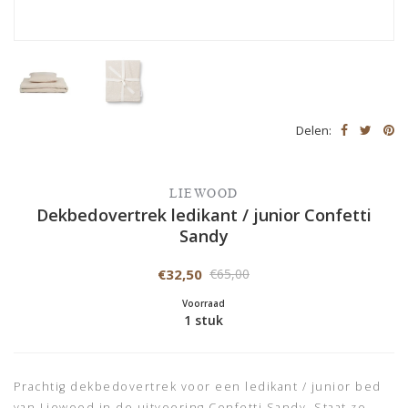
Delen:
LIEWOOD
Dekbedovertrek ledikant / junior Confetti
Sandy
€32,50
€65,00
Voorraad
1 stuk
Prachtig dekbedovertrek voor een ledikant / junior bed
van Liewood in de uitvoering Confetti Sandy. Staat zo