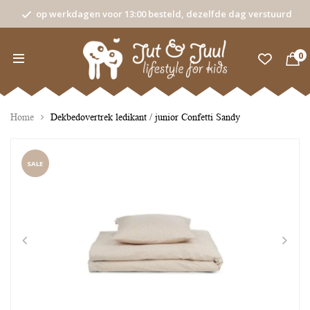
op werkdagen voor 13:00 besteld, dezelfde dag verstuurd
0
Home
Dekbedovertrek ledikant / junior Confetti Sandy
SALE