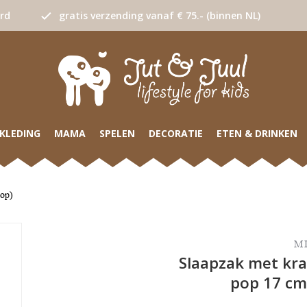
urd
gratis verzending vanaf € 75.- (binnen NL)
KLEDING
MAMA
SPELEN
DECORATIE
ETEN & DRINKEN
pop)
M
Slaapzak met kra
pop 17 cm 