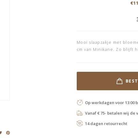
€11
Mooi slaapzakje met bloeme
cm van Minikane. Zo blijft 
BES
Op werkdagen voor 13:00 b
Vanaf € 75- betalen wij de
14 dagen retourrecht