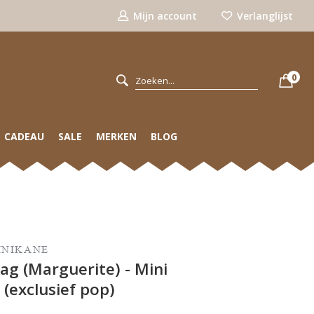
Mijn account
Verlanglijst
0
CADEAU
SALE
MERKEN
BLOG
INIKANE
ag (Marguerite) - Mini
(exclusief pop)