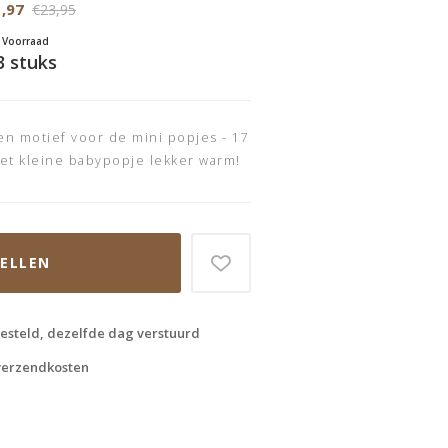
,97
€23,95
Voorraad
3 stuks
n motief voor de mini popjes - 17
het kleine babypopje lekker warm!
TELLEN
esteld, dezelfde dag verstuurd
 verzendkosten