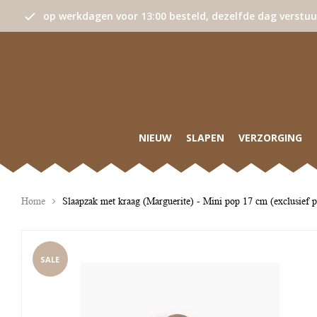
op werkdagen voor 13:00 besteld, dezelfde dag verstu
NIEUW
SLAPEN
VERZORGING
Home
Slaapzak met kraag (Marguerite) - Mini pop 17 cm (exclusief 
SALE