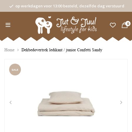
op werkdagen voor 13:00 besteld, dezelfde dag verstuurd
0
Home
Dekbedovertrek ledikant / junior Confetti Sandy
SALE