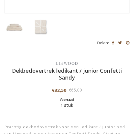
Delen:
LIEWOOD
Dekbedovertrek ledikant / junior Confetti
Sandy
€32,50
€65,00
Voorraad
1 stuk
Prachtig dekbedovertrek voor een ledikant / junior bed
van Liewood in de uitvoering Confetti Sandy. Staat zo