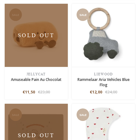
SALE
SALE
SOLD OUT
JELLYCAT
LIEWOOD
Amuseable Pain Au Chocolat
Rammelaar Aria Vehicles Blue
Flog
€11,50
€23,00
€12,00
€24,00
SALE
SALE
SOLD OUT