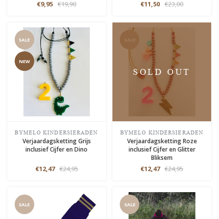
€9,95
€19,90
€11,50
€23,00
SALE
SALE
NEW
SOLD OUT
BYMELO KINDERSIERADEN
BYMELO KINDERSIERADEN
Verjaardagsketting Grijs
Verjaardagsketting Roze
inclusief Cijfer en Dino
inclusief Cijfer en Glitter
Bliksem
€12,47
€24,95
€12,47
€24,95
SALE
SALE