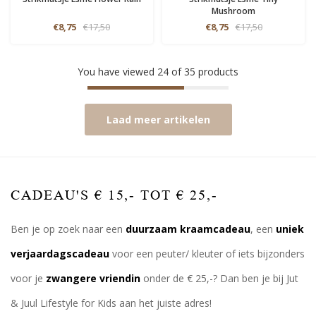
Mushroom
€8,75
€17,50
€8,75
€17,50
You have viewed
24
of
35
products
Laad meer artikelen
CADEAU'S € 15,- TOT € 25,-
Ben je op zoek naar een
duurzaam kraamcadeau
, een
uniek
verjaardagscadeau
voor een peuter/ kleuter of iets bijzonders
voor je
zwangere vriendin
onder de € 25,-? Dan ben je bij Jut
& Juul Lifestyle for Kids aan het juiste adres!