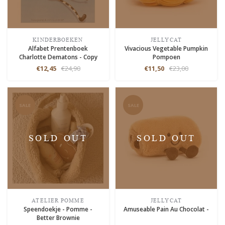
KINDERBOEKEN
JELLYCAT
Alfabet Prentenboek
Vivacious Vegetable Pumpkin
Charlotte Dematons - Copy
Pompoen
€12,45
€24,90
€11,50
€23,00
SALE
SALE
SOLD OUT
SOLD OUT
ATELIER POMME
JELLYCAT
Speendoekje - Pomme -
Amuseable Pain Au Chocolat -
Better Brownie