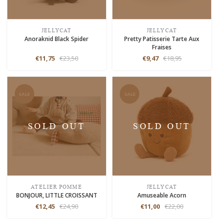
JELLYCAT
JELLYCAT
Anoraknid Black Spider
Pretty Patisserie Tarte Aux
Fraises
€11,75
€23,50
€9,47
€18,95
SALE
SALE
SOLD OUT
SOLD OUT
ATELIER POMME
JELLYCAT
BONJOUR, LITTLE CROISSANT
Amuseable Acorn
€12,45
€24,90
€11,00
€22,00