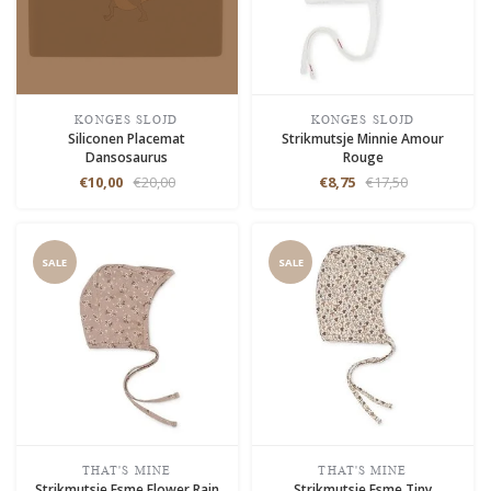
KONGES SLOJD
KONGES SLOJD
Siliconen Placemat
Strikmutsje Minnie Amour
Dansosaurus
Rouge
€10,00
€20,00
€8,75
€17,50
SALE
SALE
THAT'S MINE
THAT'S MINE
Strikmutsje Esme Flower Rain
Strikmutsje Esme Tiny