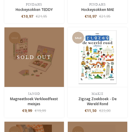
PINDAHS
PINDAHS
Hockeysokken TEDDY
Hockeysokken MAE
€10,97
€21,95
€10,97
€21,95
SALE
SALE
SOLD OUT
JANOD
MAKII
Magneetboek Verkleedfeest
Zigzag Zoekboek - De
meisjes
Wereld Rond
€9,99
€19,99
€11,50
€23,00