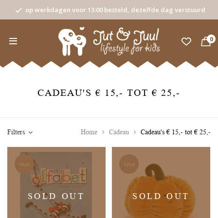
op werkdagen voor 13:00 besteld, dezelfde dag verstuurd
0
CADEAU'S € 15,- TOT € 25,-
Filters
Home
Cadeau
Cadeau's € 15,- tot € 25,-
SALE
SALE
SOLD OUT
SOLD OUT