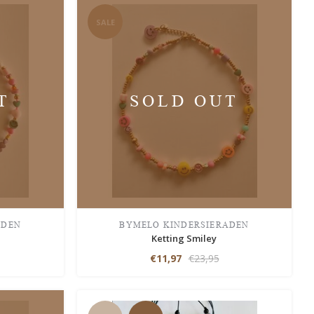
SALE
T
SOLD OUT
ADEN
BYMELO KINDERSIERADEN
Ketting Smiley
€11,97
€23,95