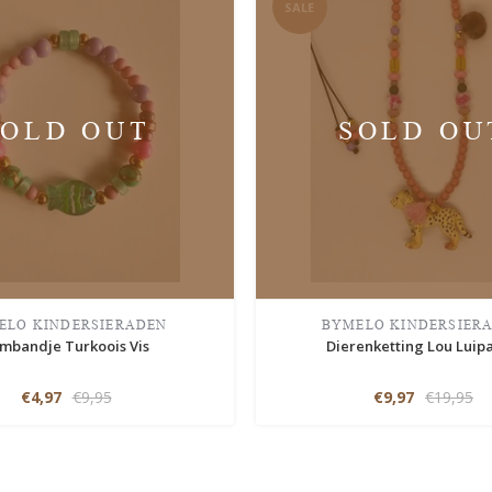
SALE
SOLD OUT
SOLD OU
ELO KINDERSIERADEN
BYMELO KINDERSIER
mbandje Turkoois Vis
Dierenketting Lou Luip
€4,97
€9,95
€9,97
€19,95