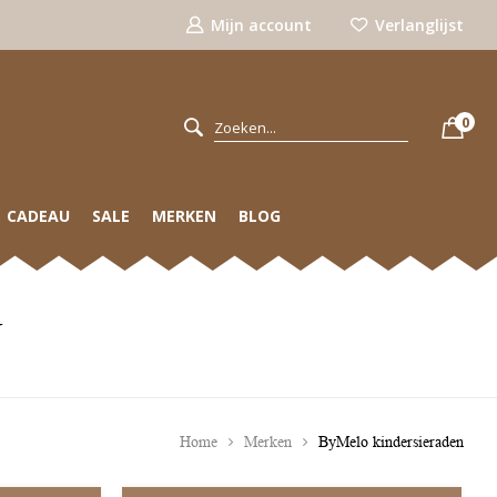
Mijn account
Verlanglijst
0
CADEAU
SALE
MERKEN
BLOG
N
Home
Merken
ByMelo kindersieraden