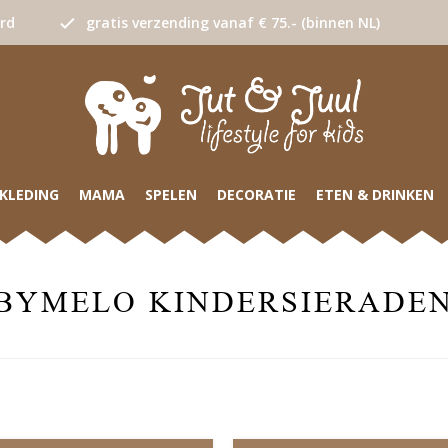
urd
gratis verzending vanaf € 75.- (binnen NL)
KLEDING
MAMA
SPELEN
DECORATIE
ETEN & DRINKEN
BYMELO KINDERSIERADE