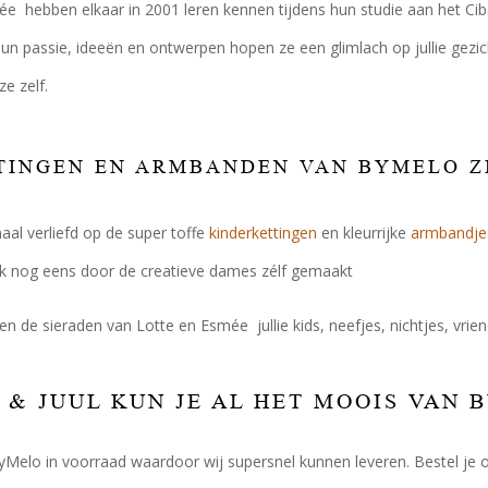
e hebben elkaar in 2001 leren kennen tijdens hun studie aan het Ci
un passie, ideeën en ontwerpen hopen ze een glimlach op jullie gez
ze zelf.
TINGEN EN ARMBANDEN VAN BYMELO Z
maal verliefd op de super toffe
kinderkettingen
en kleurrijke
armbandje
k nog eens door de creatieve dames zélf gemaakt
en de sieraden van Lotte en Esmée jullie kids, neefjes, nichtjes, vrien
T & JUUL KUN JE AL HET MOOIS VAN
Melo in voorraad waardoor wij supersnel kunnen leveren. Bestel je o