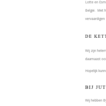
Lotte en Esmé
België. Met h
vervaardigen 
DE KET
Wij zijn hele
daarnaast oo
Hopelijk kunn
BIJ JU
Wij hebben By