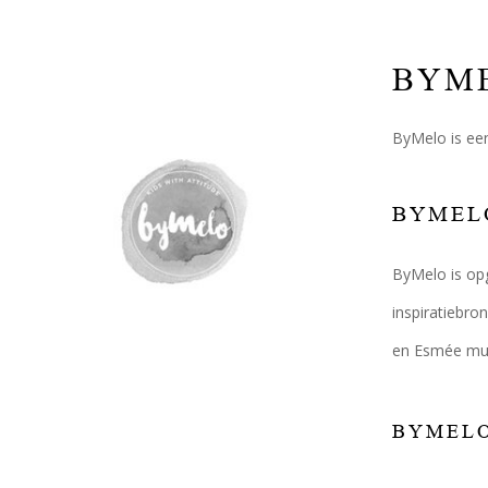
BYME
ByMelo is een
BYMELO
ByMelo is opg
inspiratiebro
en Esmée mus
BYMELO