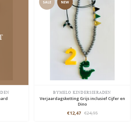
SALE
NEW
T
ADEN
BYMELO KINDERSIERADEN
aard
Verjaardagsketting Grijs inclusief Cijfer en
Dino
€12,47
€24,95