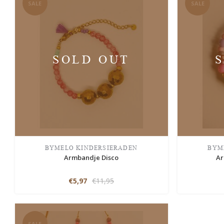
SALE
SALE
SOLD OUT
BYMELO KINDERSIERADEN
BYM
Armbandje Disco
Ar
€5,97
€11,95
SALE