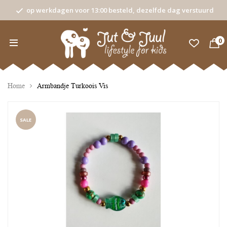
op werkdagen voor 13:00 besteld, dezelfde dag verstuurd
0
Home
Armbandje Turkoois Vis
SALE