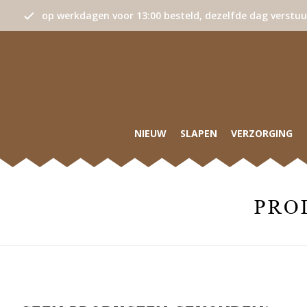
op werkdagen voor 13:00 besteld, dezelfde dag verstu
NIEUW
SLAPEN
VERZORGING
PRO