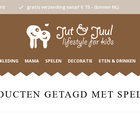
urd
gratis verzending vanaf € 75.- (binnen NL)
KLEDING
MAMA
SPELEN
DECORATIE
ETEN & DRINKEN
DUCTEN GETAGD MET SPE