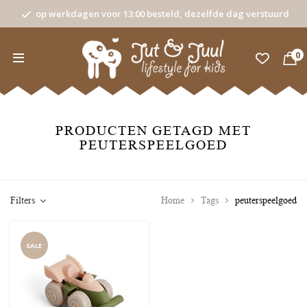
op werkdagen voor 13:00 besteld, dezelfde dag verstuurd
0
PRODUCTEN GETAGD MET
PEUTERSPEELGOED
Filters
Home
Tags
peuterspeelgoed
SALE