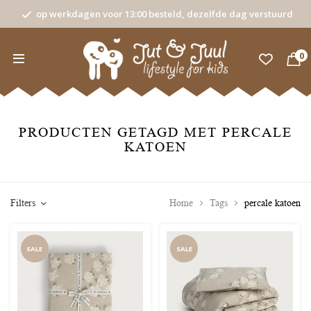
op werkdagen voor 13:00 besteld, dezelfde dag verstuurd
0
PRODUCTEN GETAGD MET PERCALE
KATOEN
Filters
Home
Tags
percale katoen
SALE
SALE