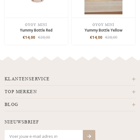
OYOY MINI
OYOY MINI
Yummy Bottle Red
Yummy Bottle Yellow
€14,00
€28,00
€14,00
€28,00
KLANTENSERVICE
TOP MERKEN
BLOG
NIEUWSBRIEF