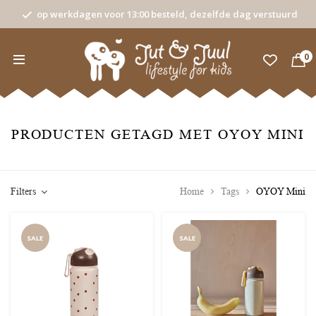
op werkdagen voor 13:00 besteld, dezelfde dag verstuurd
0
PRODUCTEN GETAGD MET OYOY MINI
Filters
Home
Tags
OYOY Mini
SALE
SALE