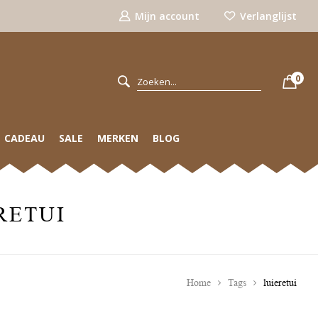
Mijn account
Verlanglijst
0
CADEAU
SALE
MERKEN
BLOG
RETUI
Home
Tags
luieretui