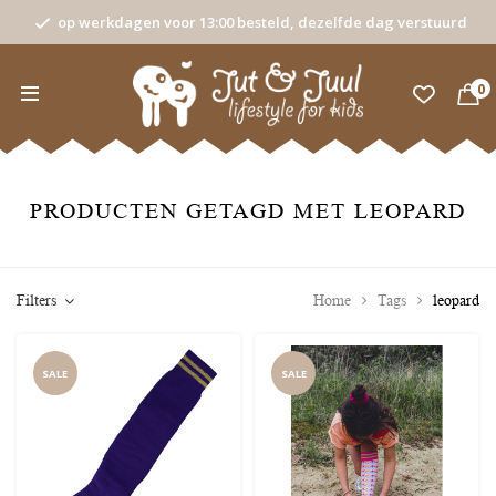
op werkdagen voor 13:00 besteld, dezelfde dag verstuurd
0
PRODUCTEN GETAGD MET LEOPARD
Filters
Home
Tags
leopard
SALE
SALE