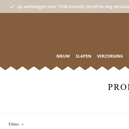
op werkdagen voor 13:00 besteld, dezelfde dag verstu
NIEUW
SLAPEN
VERZORGING
PRO
Filters