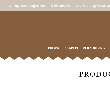
op werkdagen voor 13:00 besteld, dezelfde dag verstu
NIEUW
SLAPEN
VERZORGING
PRODU