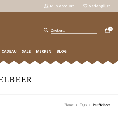
Mijn account
Verlanglijst
0
CADEAU
SALE
MERKEN
BLOG
ELBEER
Home
Tags
knuffelbeer