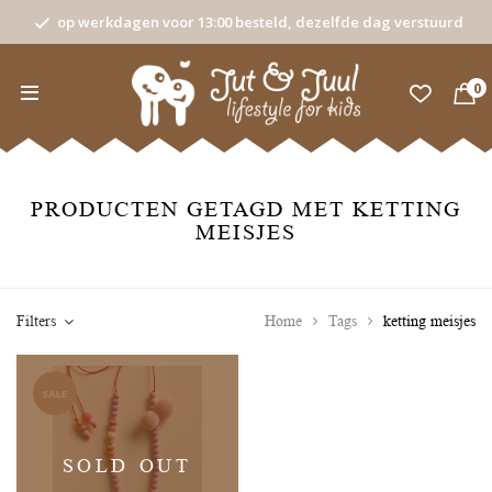
op werkdagen voor 13:00 besteld, dezelfde dag verstuurd
0
PRODUCTEN GETAGD MET KETTING
MEISJES
Filters
Home
Tags
ketting meisjes
SALE
SOLD OUT