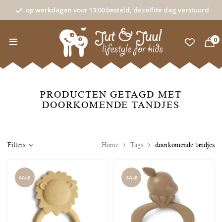
op werkdagen voor 13:00 besteld, dezelfde dag verstuurd
0
PRODUCTEN GETAGD MET
DOORKOMENDE TANDJES
Filters
Home
Tags
doorkomende tandjes
SALE
SALE