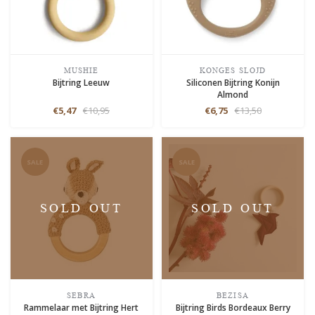
MUSHIE
KONGES SLOJD
Bijtring Leeuw
Siliconen Bijtring Konijn
Almond
€5,47
€10,95
€6,75
€13,50
SALE
SALE
SOLD OUT
SOLD OUT
SEBRA
BEZISA
Rammelaar met Bijtring Hert
Bijtring Birds Bordeaux Berry