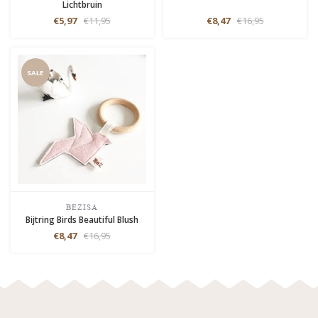
Lichtbruin
€5,97
€11,95
€8,47
€16,95
SALE
BEZISA
Bijtring Birds Beautiful Blush
€8,47
€16,95