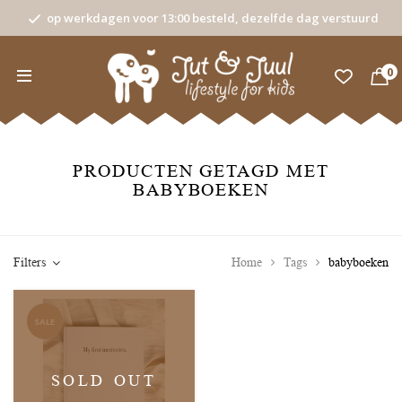
op werkdagen voor 13:00 besteld, dezelfde dag verstuurd
0
PRODUCTEN GETAGD MET
BABYBOEKEN
Filters
Home
Tags
babyboeken
SALE
SOLD OUT