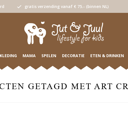
urd
gratis verzending vanaf € 75.- (binnen NL)
KLEDING
MAMA
SPELEN
DECORATIE
ETEN & DRINKEN
CTEN GETAGD MET ART C