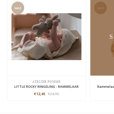
SALE
SALE
ATELIER POMME
LITTLE ROCKY RINGELING - RAMMELAAR
Rammelaar
€12,45
€24,90