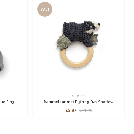
SALE
SEBRA
lue Flog
Rammelaar met Bijtring Das Shadow
€5,97
€11,95