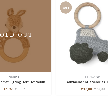
SALE
SOLD OUT
SEBRA
LIEWOOD
 met Bijtring Hert Lichtbruin
Rammelaar Aria Vehicles B
€5,97
€11,95
€12,00
€24,00