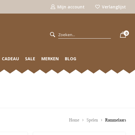
Mijn account
Verlanglijst
0
CADEAU
SALE
MERKEN
BLOG
Home
Spelen
Rammelaars