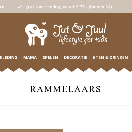
urd
gratis verzending vanaf € 75.- (binnen NL)
KLEDING
MAMA
SPELEN
DECORATIE
ETEN & DRINKEN
RAMMELAARS