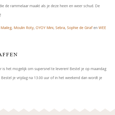
s die de rammelaar maakt als je deze heen en weer schud. De
!
,
Maileg
,
Moulin Roty
,
OYOY Mini
,
Sebra
,
Sophie de Giraf
en
WEE
AFFEN
oor is het mogelijk om supersnel te leveren! Bestel je op maandag
 Bestel je vrijdag na 13.00 uur of in het weekend dan wordt je