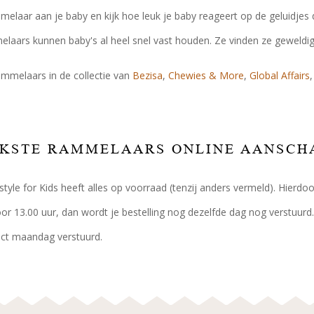
elaar aan je baby en kijk hoe leuk je baby reageert op de geluidje
aars kunnen baby's al heel snel vast houden. Ze vinden ze geweldig
mmelaars in de collectie van
Bezisa
,
Chewies & More
,
Global Affairs
UKSTE RAMMELAARS ONLINE AANSCH
festyle for Kids heeft alles op voorraad (tenzij anders vermeld). Hierd
oor 13.00 uur, dan wordt je bestelling nog dezelfde dag nog verstuurd.
rect maandag verstuurd.