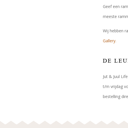
Geef een ramm
meeste rammel
Wij hebben ra
Gallery.
DE LE
Jut & Juul Li
t/m vrijdag v
bestelling di