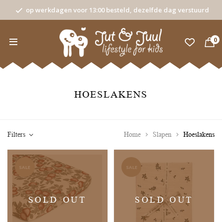
op werkdagen voor 13:00 besteld, dezelfde dag verstuurd
0
HOESLAKENS
Filters
Home
Slapen
Hoeslakens
SALE
SALE
SOLD OUT
SOLD OUT