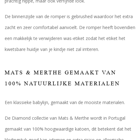
prachtig hippe, maar ook verfijnde look.
De binnenzijde van de romper is gebrushed waardoor het extra
zacht en zeer comfortabel aanvoelt. De romper heeft bovendien
een makkelijk te verwijderen was-etiket zodat het etiket het
kwetsbare huidje van je kindje niet zal irriteren.
MATS & MERTHE GEMAAKT VAN
100% NATUURLIJKE MATERIALEN
Een klassieke babylijn, gemaakt van de mooiste materialen.
De Diamond collectie van Mats & Merthe wordt in Portugal
gemaakt van 100% hoogwaardige katoen, dit betekent dat het
kledingstuk goed kan ademen en extra risico op allergische