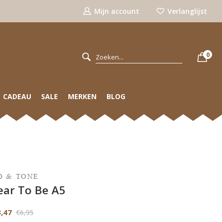
Mijn account
Verlanglijst
0
CADEAU
SALE
MERKEN
BLOG
D & TONE
ear To Be A5
,47
€6,95