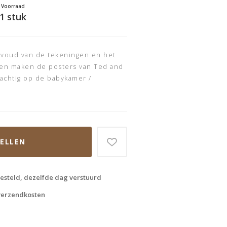
Voorraad
1 stuk
nvoud van de tekeningen en het
ren maken de posters van Ted and
achtig op de babykamer /
TELLEN
esteld, dezelfde dag verstuurd
 verzendkosten