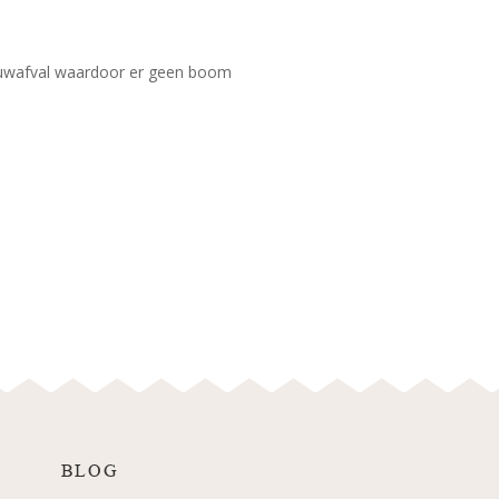
ouwafval waardoor er geen boom
l
BLOG