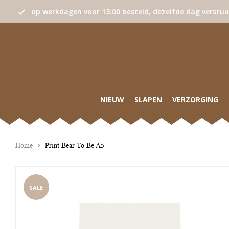
op werkdagen voor 13:00 besteld, dezelfde dag verstu
NIEUW
SLAPEN
VERZORGING
Home
Print Bear To Be A5
SALE