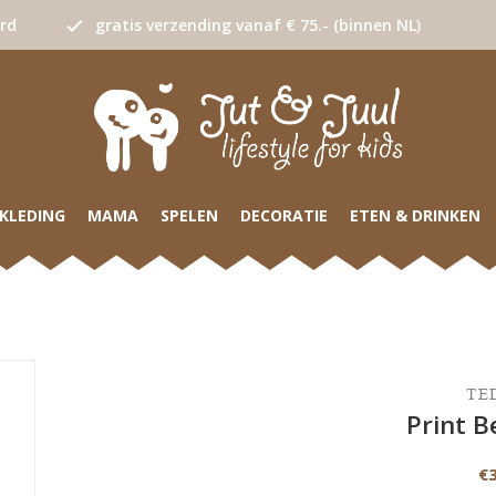
urd
gratis verzending vanaf € 75.- (binnen NL)
KLEDING
MAMA
SPELEN
DECORATIE
ETEN & DRINKEN
TE
Print B
€3