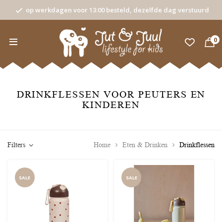
op werkdagen voor 13:00 besteld, dezelfde dag verstuurd
0
DRINKFLESSEN VOOR PEUTERS EN
KINDEREN
Filters
Home
Eten & Drinken
Drinkflessen
SALE
SALE