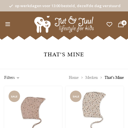
op werkdagen voor 13:00 besteld, dezelfde dag verstuurd
0
THAT'S MINE
Filters
Home
Merken
That's Mine
SALE
SALE