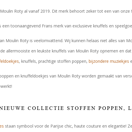
Moulin Roty al vanaf 2019. Dit merk behoort zeker tot een van onze 
s een toonaangevend Frans merk van exclusieve knuffels en speelgoe
van Moulin Roty is veelomvattend. Wij kunnen helaas niet alles van 
l de allermooiste en leukste knuffels van Moulin Roty opnemen en da
feldoekjes
, knuffels, prachtige stoffen poppen,
bijzondere muziekjes
e
 poppen en knuffeldoekjes van Moulin Roty worden gemaakt van verschi
ewerkt!
 NIEUWE COLLECTIE STOFFEN POPPEN, L
es
staan symbool voor de Parijse chic, haute couture en elegantie! 