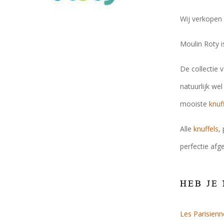
Wij verkopen 
Moulin Roty i
De collectie 
natuurlijk we
mooiste
knuf
Alle
knuffels
,
perfectie afg
HEB JE
Les Parisienn