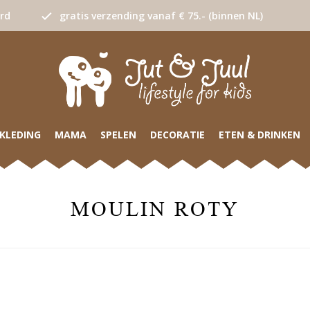
urd
gratis verzending vanaf € 75.- (binnen NL)
KLEDING
MAMA
SPELEN
DECORATIE
ETEN & DRINKEN
MOULIN ROTY