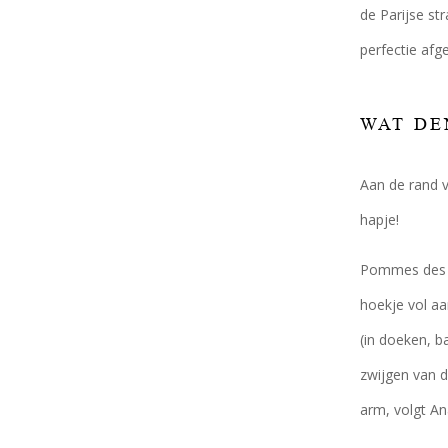
de Parijse st
perfectie afg
WAT DE
Aan de rand 
hapje!
Pommes des B
hoekje vol aa
(in doeken, b
zwijgen van d
arm, volgt An