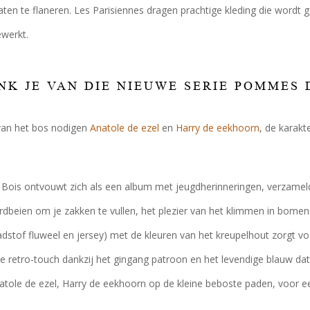
raten te flaneren. Les Parisiennes dragen prachtige kleding die wordt 
ewerkt.
NK JE VAN DIE NIEUWE SERIE POMMES D
van het bos nodigen
Anatole de ezel
en
Harry de eekhoorn
, de karakt
ois ontvouwt zich als een album met jeugdherinneringen, verzameld
rdbeien om je zakken te vullen, het plezier van het klimmen in bomen
adstof fluweel en jersey) met de kleuren van het kreupelhout zorgt vo
e retro-touch dankzij het gingang patroon en het levendige blauw d
atole de ezel, Harry de eekhoorn op de kleine beboste paden, voor een