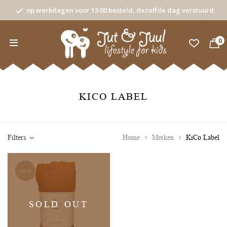
op werkdagen voor 13:00 besteld, dezelfde dag verstuurd
0
KICO LABEL
Filters
Home
Merken
KiCo Label
SALE
SOLD OUT