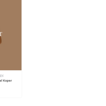
T
EN
el Koper