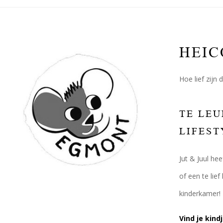
HEIC
Hoe lief zijn
TE LEU
LIFEST
Jut & Juul he
of een te lie
kinderkamer!
Vind je kin