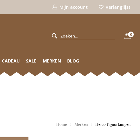
Mijn account
Verlanglijst
0
CADEAU
SALE
MERKEN
BLOG
Home
Merken
Heico figuurlampen