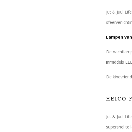
Jut & Juul Li
sfeerverlicht
Lampen van 
De nachtlamp
inmiddels LED
De kindvriend
HEICO 
Jut & Juul Li
supersnel te 