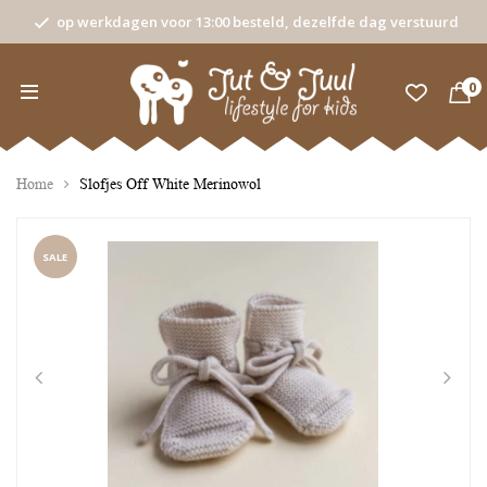
op werkdagen voor 13:00 besteld, dezelfde dag verstuurd
0
Home
Slofjes Off White Merinowol
SALE