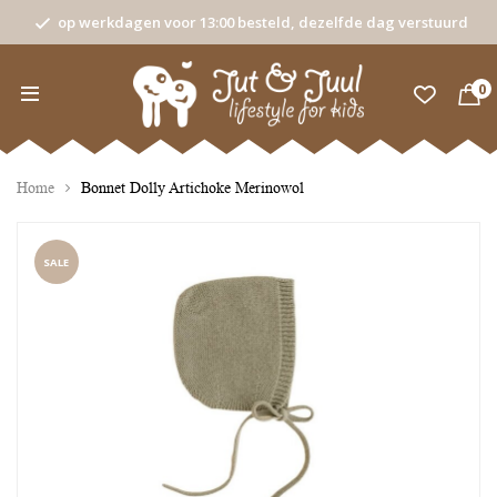
op werkdagen voor 13:00 besteld, dezelfde dag verstuurd
0
Home
Bonnet Dolly Artichoke Merinowol
SALE