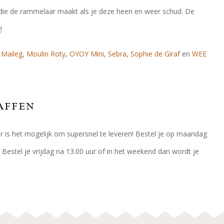
s die de rammelaar maakt als je deze heen en weer schud. De
!
,
Maileg
,
Moulin Roty
,
OYOY Mini
,
Sebra
,
Sophie de Giraf
en
WEE
AFFEN
oor is het mogelijk om supersnel te leveren! Bestel je op maandag
 Bestel je vrijdag na 13.00 uur of in het weekend dan wordt je