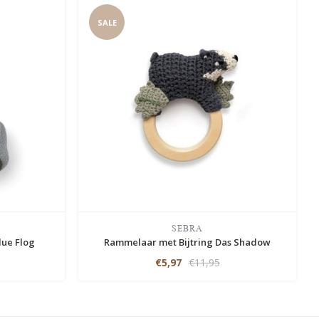
SALE
SEBRA
lue Flog
Rammelaar met Bijtring Das Shadow
€5,97
€11,95