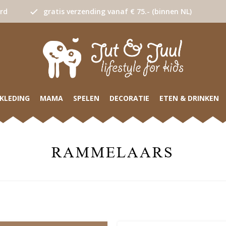
urd
gratis verzending vanaf € 75.- (binnen NL)
KLEDING
MAMA
SPELEN
DECORATIE
ETEN & DRINKEN
RAMMELAARS