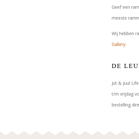
Geef een ramm
meeste rammel
Wij hebben ra
Gallery.
DE LE
Jut & Juul Li
t/m vrijdag v
bestelling di