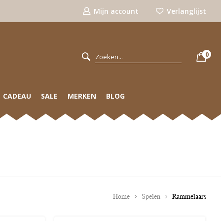
Mijn account
Verlanglijst
0
CADEAU
SALE
MERKEN
BLOG
Home
Spelen
Rammelaars