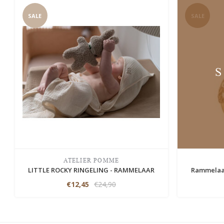
SALE
SALE
ATELIER POMME
LITTLE ROCKY RINGELING - RAMMELAAR
Rammelaar
€12,45
€24,90