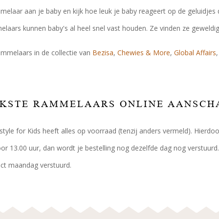
elaar aan je baby en kijk hoe leuk je baby reageert op de geluidje
aars kunnen baby's al heel snel vast houden. Ze vinden ze geweldig
mmelaars in de collectie van
Bezisa
,
Chewies & More
,
Global Affairs
UKSTE RAMMELAARS ONLINE AANSCH
festyle for Kids heeft alles op voorraad (tenzij anders vermeld). Hierd
oor 13.00 uur, dan wordt je bestelling nog dezelfde dag nog verstuurd.
rect maandag verstuurd.