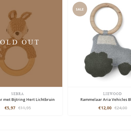
SALE
SOLD OUT
SEBRA
LIEWOOD
 met Bijtring Hert Lichtbruin
Rammelaar Aria Vehicles B
€5,97
€11,95
€12,00
€24,00