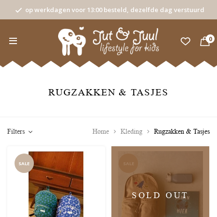
op werkdagen voor 13:00 besteld, dezelfde dag verstuurd
0
RUGZAKKEN & TASJES
Filters
Home
Kleding
Rugzakken & Tasjes
SALE
SALE
SOLD OUT