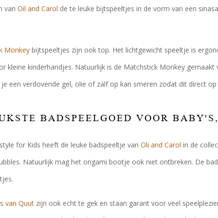
en van
Oil and Carol
de te leuke bijtspeeltjes in de vorm van een sinas
ck Monkey
bijtspeeltjes zijn ook top. Het lichtgewicht speeltje is er
 kleine kinderhandjes. Natuurlijk is de Matchstick Monkey gemaakt va
je een verdovende gel, olie of zalf op kan smeren zodat dit direct op 
UKSTE BADSPEELGOED VOOR BABY'S,
estyle for Kids heeft de leuke badspeeltje van
Oli and Carol
in de collec
bbles. Natuurlijk mag het origami bootje ook niet ontbreken. De bad
tjes.
ls van Quut
zijn ook echt te gek en staan garant voor veel speelplez