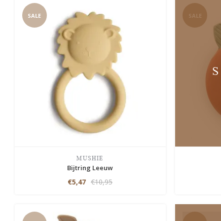
SALE
SALE
MUSHIE
Bijtring Leeuw
€5,47
€10,95