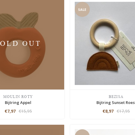
SALE
SOLD OUT
MOULIN ROTY
BEZISA
Bijtring Appel
Bijtring Sunset Roes
€7,97
€15,95
€8,97
€17,95