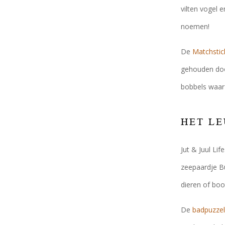
vilten vogel 
noemen!
De
Matchsti
gehouden door
bobbels waar 
HET LE
Jut & Juul Lif
zeepaardje Bu
dieren of boo
De
badpuzze