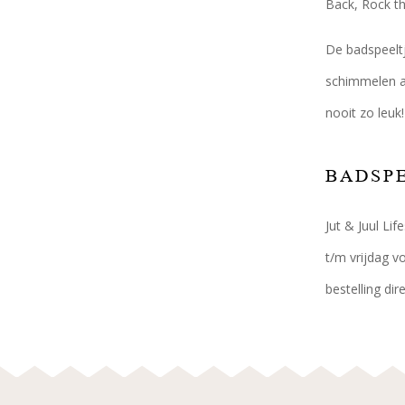
Back, Rock th
De badspeelt
schimmelen aa
nooit zo leuk
BADSPE
Jut & Juul Li
t/m vrijdag v
bestelling di