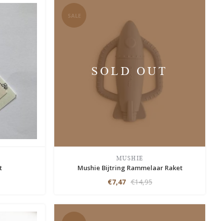
SALE
SOLD OUT
MUSHIE
t
Mushie Bijtring Rammelaar Raket
€7,47
€14,95