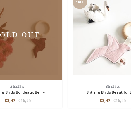
SALE
SOLD OUT
BEZISA
BEZISA
ing Birds Bordeaux Berry
Bijtring Birds Beautiful 
€8,47
€16,95
€8,47
€16,95