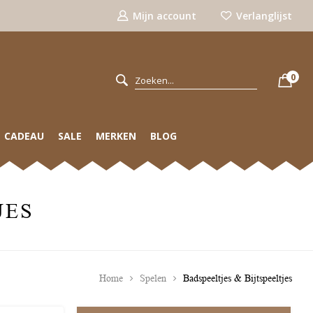
Mijn account
Verlanglijst
0
CADEAU
SALE
MERKEN
BLOG
JES
Home
Spelen
Badspeeltjes & Bijtspeeltjes