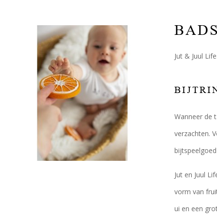
BADS
Jut & Juul Li
BIJTRI
Wanneer de ta
verzachten. V
bijtspeelgoed
Jut en Juul Li
vorm van frui
ui en een gro