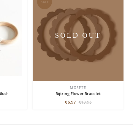
SALE
SOLD OUT
MUSHIE
Blush
Bijtring Flower Bracelet
€6,97
€13,95