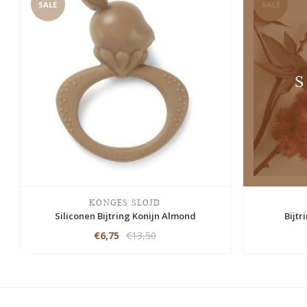
SALE
SALE
KONGES SLOJD
Siliconen Bijtring Konijn Almond
Bijtr
€6,75
€13,50