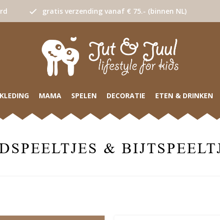
urd
gratis verzending vanaf € 75.- (binnen NL)
KLEDING
MAMA
SPELEN
DECORATIE
ETEN & DRINKEN
DSPEELTJES & BIJTSPEELT