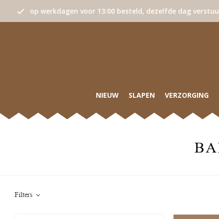
op werkdagen voor 13:00 besteld, dezelfde dag verstu
NIEUW
SLAPEN
VERZORGING
BA
Filters