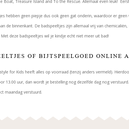
e Boat, Treasure Island and To the Rescue. Allemaal even leuk! Eerst
jes hebben geen piepje dus ook geen gat onderin, waardoor er geen w
n de binnenkant. De badspeeltjes zijn allemaal vrij van chemicaliën, d
! Met deze badspeeltjes wil je kindje echt niet meer uit bad!
ELTJES OF BIJTSPEELGOED ONLINE 
festyle for Kids heeft alles op voorraad (tenzij anders vermeld). Hierd
oor 13.00 uur, dan wordt je bestelling nog dezelfde dag nog verstuurd.
rect maandag verstuurd.